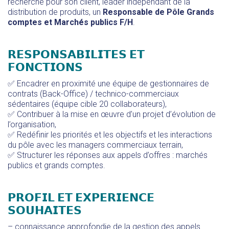
recherche pour son client, leader indépendant de la
distribution de produits, un
Responsable de Pôle Grands
comptes et Marchés publics F/H
.
𝗥𝗘𝗦𝗣𝗢𝗡𝗦𝗔𝗕𝗜𝗟𝗜𝗧𝗘𝗦 𝗘𝗧
𝗙𝗢𝗡𝗖𝗧𝗜𝗢𝗡𝗦
✅ Encadrer en proximité une équipe de gestionnaires de
contrats (Back-Office) / technico-commerciaux
sédentaires (équipe cible 20 collaborateurs),
✅ Contribuer à la mise en œuvre d’un projet d’évolution de
l’organisation,
✅ Redéfinir les priorités et les objectifs et les interactions
du pôle avec les managers commerciaux terrain,
✅ Structurer les réponses aux appels d’offres : marchés
publics et grands comptes.
𝗣𝗥𝗢𝗙𝗜𝗟 𝗘𝗧 𝗘𝗫𝗣𝗘𝗥𝗜𝗘𝗡𝗖𝗘
𝗦𝗢𝗨𝗛𝗔𝗜𝗧𝗘𝗦
– connaissance approfondie de la gestion des appels