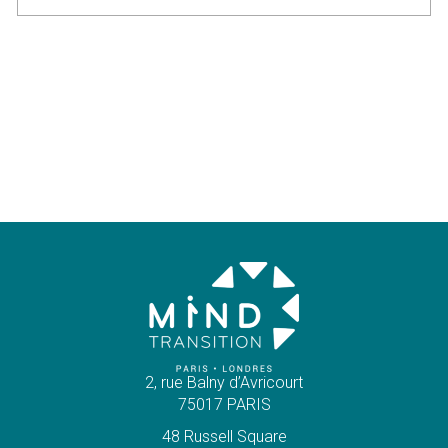
2, rue Balny d’Avricourt
75017 PARIS
48 Russell Square